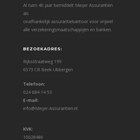
Al ruim 40 jaar bemiddelt Meijer Assurantiën
als
onafhankelijk assurantiekantoor voor vrijwel
alle verzekeringsmaatschappijen en banken.
BEZOEKADRES:
Rijksstraatweg 199
6573 CR Beek-Ubbergen
Telefoon:
024 684 14 53
E-mail:
info@Meijer-Assurantien.nl
KVK:
10028486